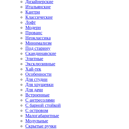
Дизайнерские
Итальянские
Кантри
Классические
Лофт
Модерн
Прованс
Неоклассика
Минимализм
Под старину
Скандинавские
Элитные
Эксклюзивные
Хай-тек
Особенности
Для студии
Для хрущевки
Для дачи
Встроенные
С антресолями
С барной стойкой
С островом
Малогабаритные
Модульные
Скрытые ручки