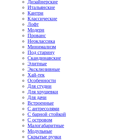
Дизайнерские
Итальянские
Кантри
Классические
Лофт
Модерн
Прованс
Неоклассика
Минимализм
Под старину
Скандинавские
Элитные
Эксклюзивные
Хай-тек
Особенности
Для студии
Для хрущевки
Для дачи
Встроенные
С антресолями
С барной стойкой
С островом
Малогабаритные
Модульные
Скрытые ручки