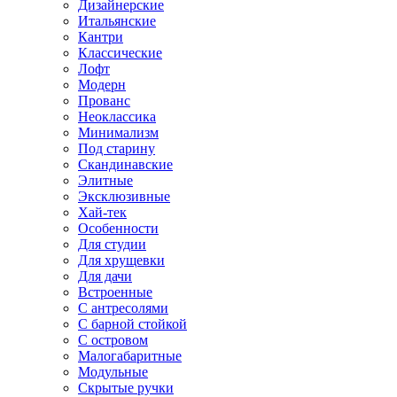
Дизайнерские
Итальянские
Кантри
Классические
Лофт
Модерн
Прованс
Неоклассика
Минимализм
Под старину
Скандинавские
Элитные
Эксклюзивные
Хай-тек
Особенности
Для студии
Для хрущевки
Для дачи
Встроенные
С антресолями
С барной стойкой
С островом
Малогабаритные
Модульные
Скрытые ручки