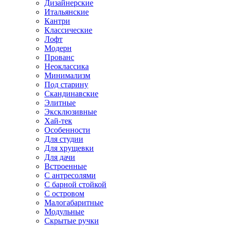
Дизайнерские
Итальянские
Кантри
Классические
Лофт
Модерн
Прованс
Неоклассика
Минимализм
Под старину
Скандинавские
Элитные
Эксклюзивные
Хай-тек
Особенности
Для студии
Для хрущевки
Для дачи
Встроенные
С антресолями
С барной стойкой
С островом
Малогабаритные
Модульные
Скрытые ручки