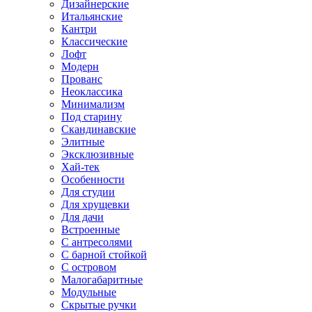
Дизайнерские
Итальянские
Кантри
Классические
Лофт
Модерн
Прованс
Неоклассика
Минимализм
Под старину
Скандинавские
Элитные
Эксклюзивные
Хай-тек
Особенности
Для студии
Для хрущевки
Для дачи
Встроенные
С антресолями
С барной стойкой
С островом
Малогабаритные
Модульные
Скрытые ручки