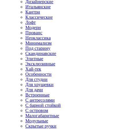
Дизайнерские
Итальянские
Кантри
Классические
Лофт
Модерн
Прованс
Неоклассика
Минимализм
Под старину
Скандинавские
Элитные
Эксклюзивные
Хай-тек
Особенности
Для студии
Для хрущевки
Для дачи
Встроенные
С антресолями
С барной стойкой
С островом
Малогабаритные
Модульные
Скрытые ручки