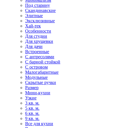
Минимализм
Под старину
Скандинавские
Элитные
Эксклюзивные
Хай-тек
Особенности
Для студии
Для хрущевки
Для дачи
Встроенные
С антресолями
С барной стойкой
С островом
Малогабаритные
Модульные
Скрытые ручки
Размер
Мини-кухни
Узкие
3 кв. м.
5 кв. м.
6 кв. м.
9 кв. м.
Все для кухни