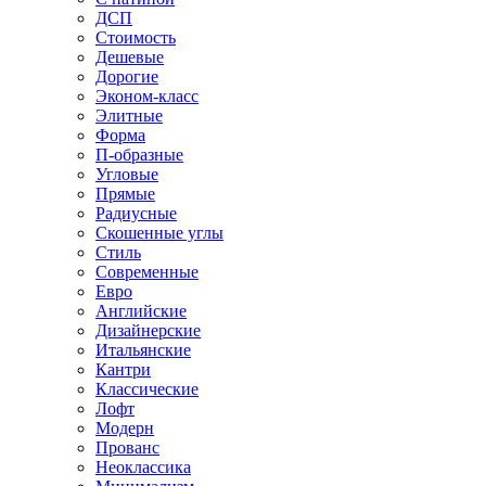
ДСП
Стоимость
Дешевые
Дорогие
Эконом-класс
Элитные
Форма
П-образные
Угловые
Прямые
Радиусные
Скошенные углы
Стиль
Современные
Евро
Английские
Дизайнерские
Итальянские
Кантри
Классические
Лофт
Модерн
Прованс
Неоклассика