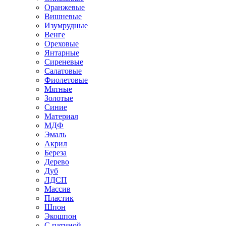
Оранжевые
Вишневые
Изумрудные
Венге
Ореховые
Янтарные
Сиреневые
Салатовые
Фиолетовые
Мятные
Золотые
Синие
Материал
МДФ
Эмаль
Акрил
Береза
Дерево
Дуб
ЛДСП
Массив
Пластик
Шпон
Экошпон
С патиной