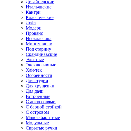
Дизайнерские
Итальянские
Кантри
Классические
Лофт
Модерн
Прованс
Неоклассика
Минимализм
Под старину
Скандинавские
Элитные
Эксклюзивные
Хай-тек
Особенности
Для студии
Для хрущевки
Для дачи
Встроенные
С антресолями
С барной стойкой
С островом
Малогабаритные
Модульные
Скрытые ручки