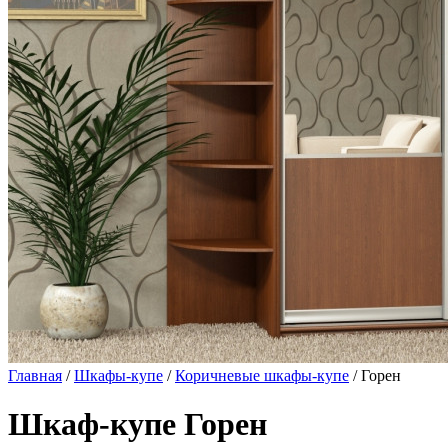
Главная
/
Шкафы-купе
/
Коричневые шкафы-купе
/ Горен
Шкаф-купе Горен