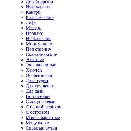
Дизайнерские
Итальянские
Кантри
Классические
Лофт
Модерн
Прованс
Неоклассика
Минимализм
Под старину
Скандинавские
Элитные
Эксклюзивные
Хай-тек
Особенности
Для студии
Для хрущевки
Для дачи
Встроенные
С антресолями
С барной стойкой
С островом
Малогабаритные
Модульные
Скрытые ручки