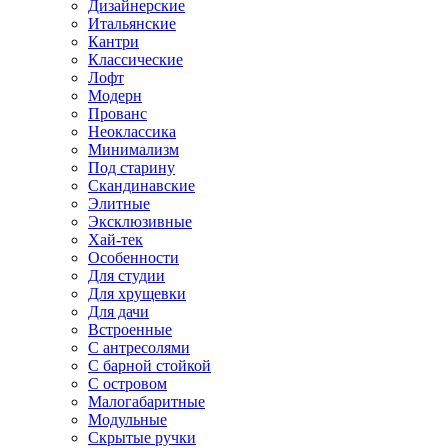
Дизайнерские
Итальянские
Кантри
Классические
Лофт
Модерн
Прованс
Неоклассика
Минимализм
Под старину
Скандинавские
Элитные
Эксклюзивные
Хай-тек
Особенности
Для студии
Для хрущевки
Для дачи
Встроенные
С антресолями
С барной стойкой
С островом
Малогабаритные
Модульные
Скрытые ручки