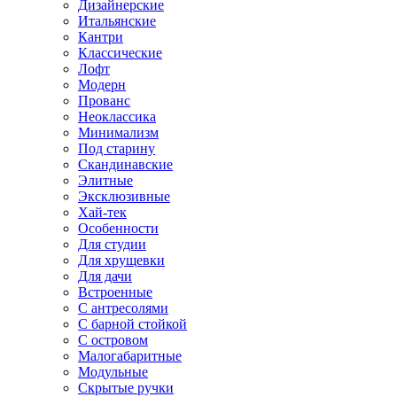
Дизайнерские
Итальянские
Кантри
Классические
Лофт
Модерн
Прованс
Неоклассика
Минимализм
Под старину
Скандинавские
Элитные
Эксклюзивные
Хай-тек
Особенности
Для студии
Для хрущевки
Для дачи
Встроенные
С антресолями
С барной стойкой
С островом
Малогабаритные
Модульные
Скрытые ручки