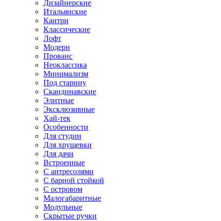
Дизайнерские
Итальянские
Кантри
Классические
Лофт
Модерн
Прованс
Неоклассика
Минимализм
Под старину
Скандинавские
Элитные
Эксклюзивные
Хай-тек
Особенности
Для студии
Для хрущевки
Для дачи
Встроенные
С антресолями
С барной стойкой
С островом
Малогабаритные
Модульные
Скрытые ручки