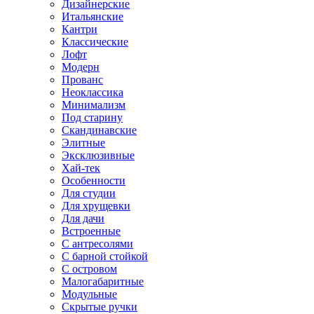
Дизайнерские
Итальянские
Кантри
Классические
Лофт
Модерн
Прованс
Неоклассика
Минимализм
Под старину
Скандинавские
Элитные
Эксклюзивные
Хай-тек
Особенности
Для студии
Для хрущевки
Для дачи
Встроенные
С антресолями
С барной стойкой
С островом
Малогабаритные
Модульные
Скрытые ручки