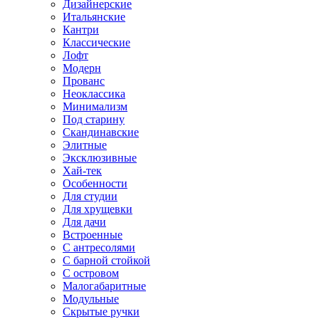
Дизайнерские
Итальянские
Кантри
Классические
Лофт
Модерн
Прованс
Неоклассика
Минимализм
Под старину
Скандинавские
Элитные
Эксклюзивные
Хай-тек
Особенности
Для студии
Для хрущевки
Для дачи
Встроенные
С антресолями
С барной стойкой
С островом
Малогабаритные
Модульные
Скрытые ручки