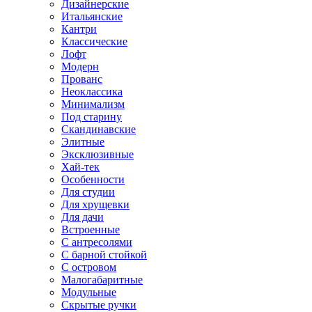
Дизайнерские
Итальянские
Кантри
Классические
Лофт
Модерн
Прованс
Неоклассика
Минимализм
Под старину
Скандинавские
Элитные
Эксклюзивные
Хай-тек
Особенности
Для студии
Для хрущевки
Для дачи
Встроенные
С антресолями
С барной стойкой
С островом
Малогабаритные
Модульные
Скрытые ручки