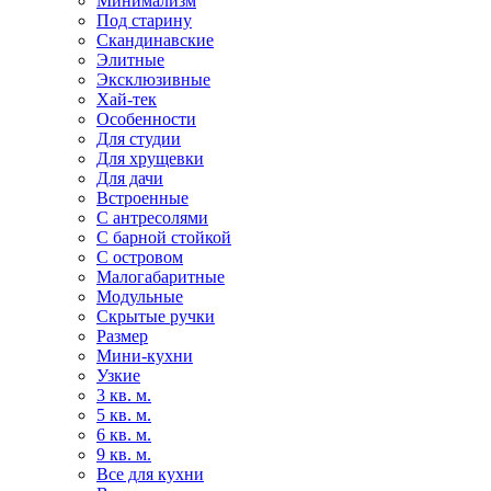
Минимализм
Под старину
Скандинавские
Элитные
Эксклюзивные
Хай-тек
Особенности
Для студии
Для хрущевки
Для дачи
Встроенные
С антресолями
С барной стойкой
С островом
Малогабаритные
Модульные
Скрытые ручки
Размер
Мини-кухни
Узкие
3 кв. м.
5 кв. м.
6 кв. м.
9 кв. м.
Все для кухни