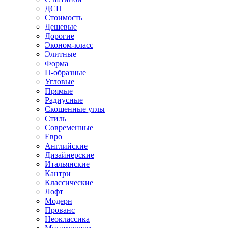
ДСП
Стоимость
Дешевые
Дорогие
Эконом-класс
Элитные
Форма
П-образные
Угловые
Прямые
Радиусные
Скошенные углы
Стиль
Современные
Евро
Английские
Дизайнерские
Итальянские
Кантри
Классические
Лофт
Модерн
Прованс
Неоклассика