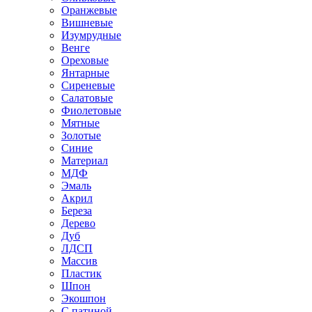
Оранжевые
Вишневые
Изумрудные
Венге
Ореховые
Янтарные
Сиреневые
Салатовые
Фиолетовые
Мятные
Золотые
Синие
Материал
МДФ
Эмаль
Акрил
Береза
Дерево
Дуб
ЛДСП
Массив
Пластик
Шпон
Экошпон
С патиной