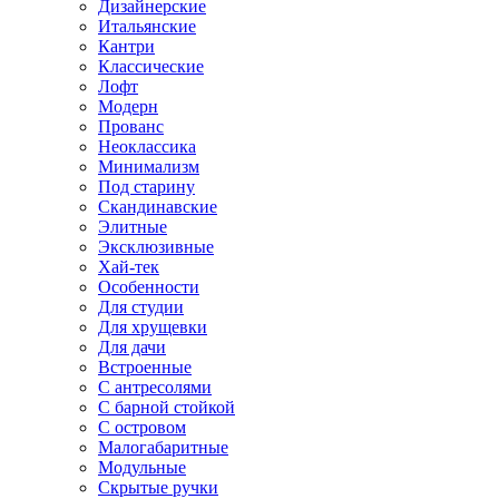
Дизайнерские
Итальянские
Кантри
Классические
Лофт
Модерн
Прованс
Неоклассика
Минимализм
Под старину
Скандинавские
Элитные
Эксклюзивные
Хай-тек
Особенности
Для студии
Для хрущевки
Для дачи
Встроенные
С антресолями
С барной стойкой
С островом
Малогабаритные
Модульные
Скрытые ручки