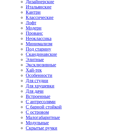
Дизайнерские
Итальянские
Кантри
Классические
Лофт
Модерн
Прованс
Неоклассика
Минимализм
Под старину
Скандинавские
Элитные
Эксклюзивные
Хай-тек
Особенности
Для студии
Для хрущевки
Для дачи
Встроенные
С антресолями
С барной стойкой
С островом
Малогабаритные
Модульные
Скрытые ручки