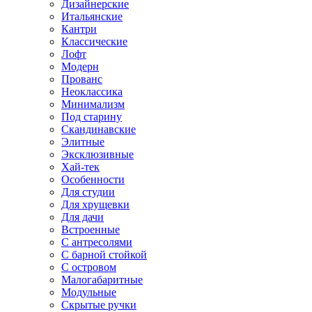
Дизайнерские
Итальянские
Кантри
Классические
Лофт
Модерн
Прованс
Неоклассика
Минимализм
Под старину
Скандинавские
Элитные
Эксклюзивные
Хай-тек
Особенности
Для студии
Для хрущевки
Для дачи
Встроенные
С антресолями
С барной стойкой
С островом
Малогабаритные
Модульные
Скрытые ручки