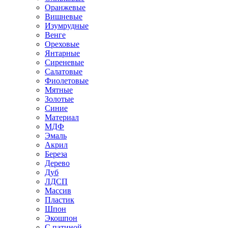
Оранжевые
Вишневые
Изумрудные
Венге
Ореховые
Янтарные
Сиреневые
Салатовые
Фиолетовые
Мятные
Золотые
Синие
Материал
МДФ
Эмаль
Акрил
Береза
Дерево
Дуб
ЛДСП
Массив
Пластик
Шпон
Экошпон
С патиной