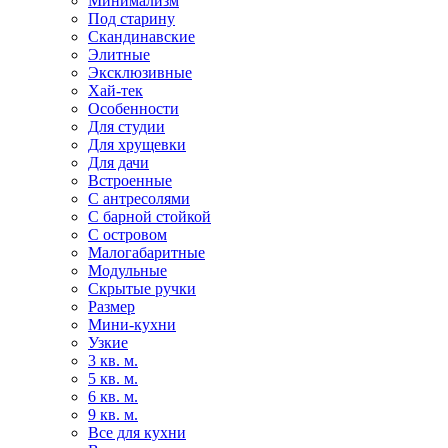
Минимализм
Под старину
Скандинавские
Элитные
Эксклюзивные
Хай-тек
Особенности
Для студии
Для хрущевки
Для дачи
Встроенные
С антресолями
С барной стойкой
С островом
Малогабаритные
Модульные
Скрытые ручки
Размер
Мини-кухни
Узкие
3 кв. м.
5 кв. м.
6 кв. м.
9 кв. м.
Все для кухни