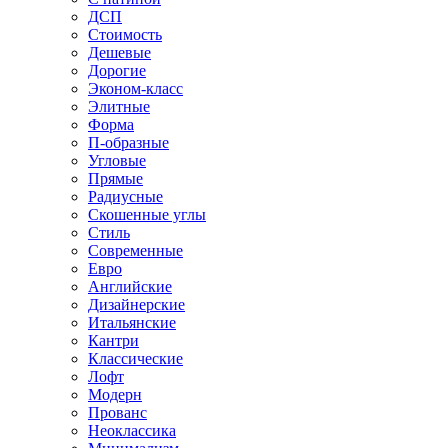
ДСП
Стоимость
Дешевые
Дорогие
Эконом-класс
Элитные
Форма
П-образные
Угловые
Прямые
Радиусные
Скошенные углы
Стиль
Современные
Евро
Английские
Дизайнерские
Итальянские
Кантри
Классические
Лофт
Модерн
Прованс
Неоклассика