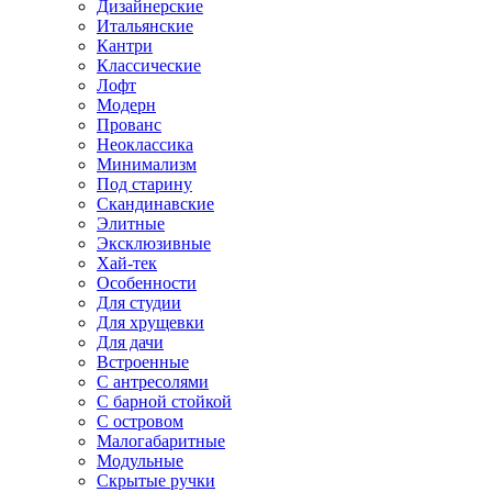
Дизайнерские
Итальянские
Кантри
Классические
Лофт
Модерн
Прованс
Неоклассика
Минимализм
Под старину
Скандинавские
Элитные
Эксклюзивные
Хай-тек
Особенности
Для студии
Для хрущевки
Для дачи
Встроенные
С антресолями
С барной стойкой
С островом
Малогабаритные
Модульные
Скрытые ручки