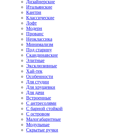
Дизайнерские
Итальянские
Кантри
Классические
Лофт
Модерн
Прованс
Неоклассика
Минимализм
Под старину
Скандинавские
Элитные
Эксклюзивные
Хай-тек
Особенности
Для студии
Для хрущевки
Для дачи
Встроенные
С антресолями
С барной стойкой
С островом
Малогабаритные
Модульные
Скрытые ручки