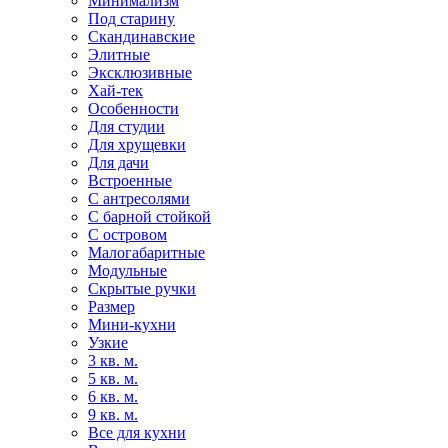
Минимализм
Под старину
Скандинавские
Элитные
Эксклюзивные
Хай-тек
Особенности
Для студии
Для хрущевки
Для дачи
Встроенные
С антресолями
С барной стойкой
С островом
Малогабаритные
Модульные
Скрытые ручки
Размер
Мини-кухни
Узкие
3 кв. м.
5 кв. м.
6 кв. м.
9 кв. м.
Все для кухни