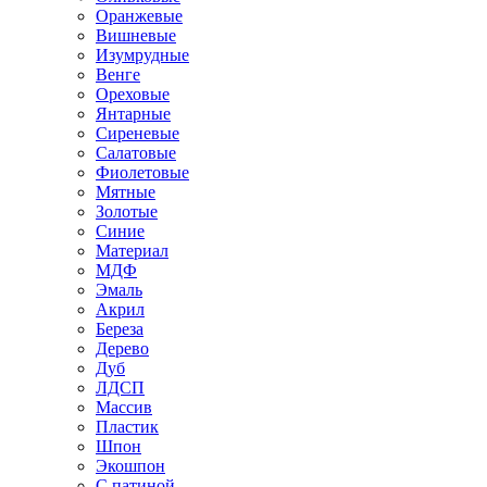
Оранжевые
Вишневые
Изумрудные
Венге
Ореховые
Янтарные
Сиреневые
Салатовые
Фиолетовые
Мятные
Золотые
Синие
Материал
МДФ
Эмаль
Акрил
Береза
Дерево
Дуб
ЛДСП
Массив
Пластик
Шпон
Экошпон
С патиной