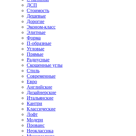
ДСП
Стоимость
Дешевые
Дорогие
Эконом-класс
Элитные
Форма
П-образные
Угловые
Прямые
Радиусные
Скошенные углы
Стиль
Современные
Евро
Английские
Дизайнерские
Итальянские
Кантри
Классические
Лофт
Модерн
Прованс
Неоклассика