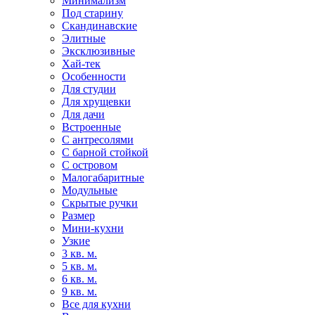
Минимализм
Под старину
Скандинавские
Элитные
Эксклюзивные
Хай-тек
Особенности
Для студии
Для хрущевки
Для дачи
Встроенные
С антресолями
С барной стойкой
С островом
Малогабаритные
Модульные
Скрытые ручки
Размер
Мини-кухни
Узкие
3 кв. м.
5 кв. м.
6 кв. м.
9 кв. м.
Все для кухни