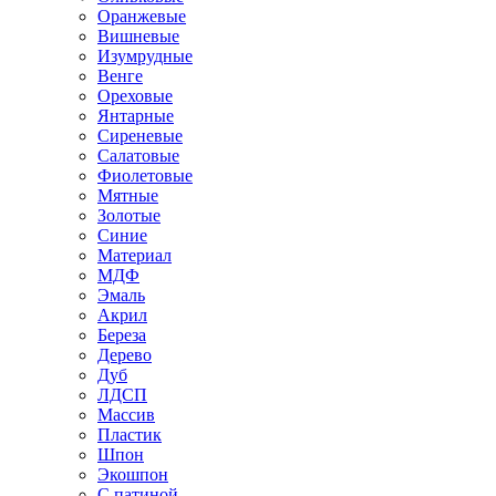
Оранжевые
Вишневые
Изумрудные
Венге
Ореховые
Янтарные
Сиреневые
Салатовые
Фиолетовые
Мятные
Золотые
Синие
Материал
МДФ
Эмаль
Акрил
Береза
Дерево
Дуб
ЛДСП
Массив
Пластик
Шпон
Экошпон
С патиной