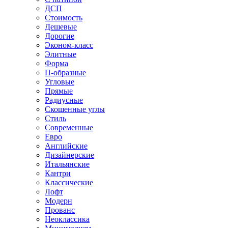
ДСП
Стоимость
Дешевые
Дорогие
Эконом-класс
Элитные
Форма
П-образные
Угловые
Прямые
Радиусные
Скошенные углы
Стиль
Современные
Евро
Английские
Дизайнерские
Итальянские
Кантри
Классические
Лофт
Модерн
Прованс
Неоклассика