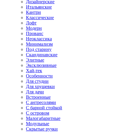
Дизайнерские
Итальянские
Кантри
Классические
Лофт
Модерн
Прованс
Неоклассика
Минимализм
Под старину
Скандинавские
Элитные
Эксклюзивные
Хай-тек
Особенности
Для студии
Для хрущевки
Для дачи
Встроенные
С антресолями
С барной стойкой
С островом
Малогабаритные
Модульные
Скрытые ручки