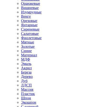
Оранжевые
Вишневые
Изумрудные
Венге
Ореховые
Янтарные
Сиреневые
Салатовые
Фиолетовые
Мятные
Золотые
Синие
Материал
МДФ
Эмаль
Акрил
Береза
Дерево
Дуб
ЛДСП
Массив
Пластик
Шпон
Экошпон
С патиной