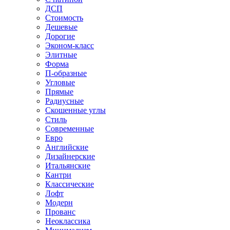
ДСП
Стоимость
Дешевые
Дорогие
Эконом-класс
Элитные
Форма
П-образные
Угловые
Прямые
Радиусные
Скошенные углы
Стиль
Современные
Евро
Английские
Дизайнерские
Итальянские
Кантри
Классические
Лофт
Модерн
Прованс
Неоклассика