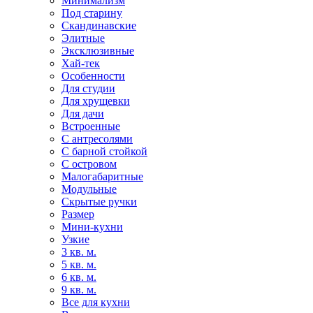
Минимализм
Под старину
Скандинавские
Элитные
Эксклюзивные
Хай-тек
Особенности
Для студии
Для хрущевки
Для дачи
Встроенные
С антресолями
С барной стойкой
С островом
Малогабаритные
Модульные
Скрытые ручки
Размер
Мини-кухни
Узкие
3 кв. м.
5 кв. м.
6 кв. м.
9 кв. м.
Все для кухни