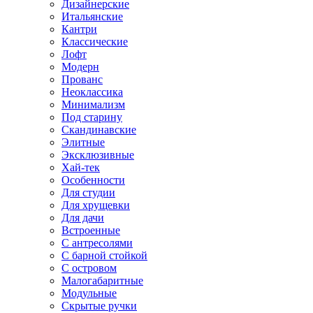
Дизайнерские
Итальянские
Кантри
Классические
Лофт
Модерн
Прованс
Неоклассика
Минимализм
Под старину
Скандинавские
Элитные
Эксклюзивные
Хай-тек
Особенности
Для студии
Для хрущевки
Для дачи
Встроенные
С антресолями
С барной стойкой
С островом
Малогабаритные
Модульные
Скрытые ручки