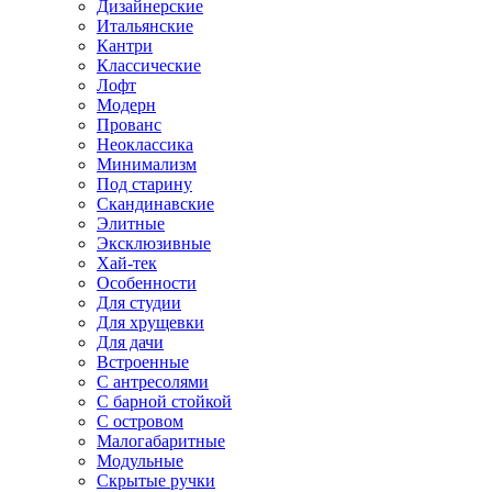
Дизайнерские
Итальянские
Кантри
Классические
Лофт
Модерн
Прованс
Неоклассика
Минимализм
Под старину
Скандинавские
Элитные
Эксклюзивные
Хай-тек
Особенности
Для студии
Для хрущевки
Для дачи
Встроенные
С антресолями
С барной стойкой
С островом
Малогабаритные
Модульные
Скрытые ручки