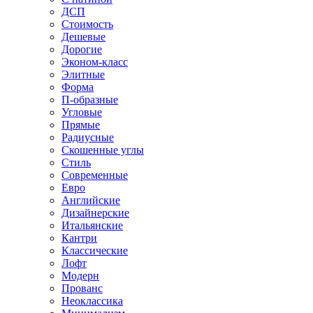
ДСП
Стоимость
Дешевые
Дорогие
Эконом-класс
Элитные
Форма
П-образные
Угловые
Прямые
Радиусные
Скошенные углы
Стиль
Современные
Евро
Английские
Дизайнерские
Итальянские
Кантри
Классические
Лофт
Модерн
Прованс
Неоклассика