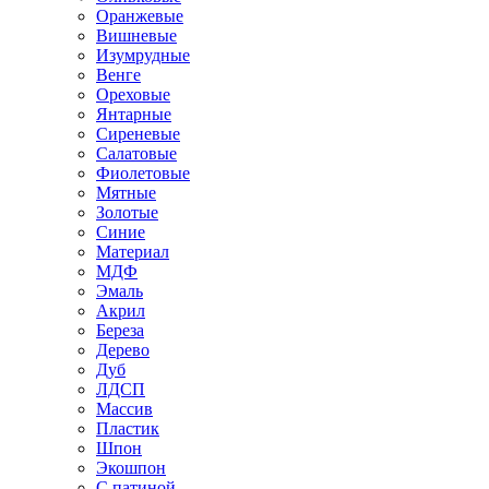
Оранжевые
Вишневые
Изумрудные
Венге
Ореховые
Янтарные
Сиреневые
Салатовые
Фиолетовые
Мятные
Золотые
Синие
Материал
МДФ
Эмаль
Акрил
Береза
Дерево
Дуб
ЛДСП
Массив
Пластик
Шпон
Экошпон
С патиной