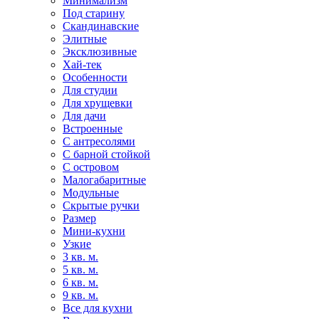
Минимализм
Под старину
Скандинавские
Элитные
Эксклюзивные
Хай-тек
Особенности
Для студии
Для хрущевки
Для дачи
Встроенные
С антресолями
С барной стойкой
С островом
Малогабаритные
Модульные
Скрытые ручки
Размер
Мини-кухни
Узкие
3 кв. м.
5 кв. м.
6 кв. м.
9 кв. м.
Все для кухни