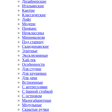
Дизайнерские
Итальянские
Кантри
Классические
Лофт
Модерн
Прованс
Неоклассика
Минимализм
Под старину
Скандинавские
Элитные
Эксклюзивные
Хай-тек
Особенности
Для студии
Для хрущевки
Для дачи
Встроенные
С антресолями
С барной стойкой
С островом
Малогабаритные
Модульные
Скрытые ручки