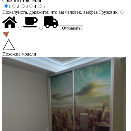
Срок изготовления
1
2
3
4
5
Пожалуйста, докажите, что вы человек, выбрав
Грузовик
.
Похожие модели