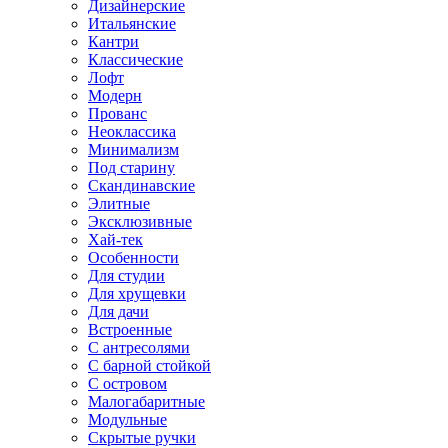
Дизайнерские
Итальянские
Кантри
Классические
Лофт
Модерн
Прованс
Неоклассика
Минимализм
Под старину
Скандинавские
Элитные
Эксклюзивные
Хай-тек
Особенности
Для студии
Для хрущевки
Для дачи
Встроенные
С антресолями
С барной стойкой
С островом
Малогабаритные
Модульные
Скрытые ручки