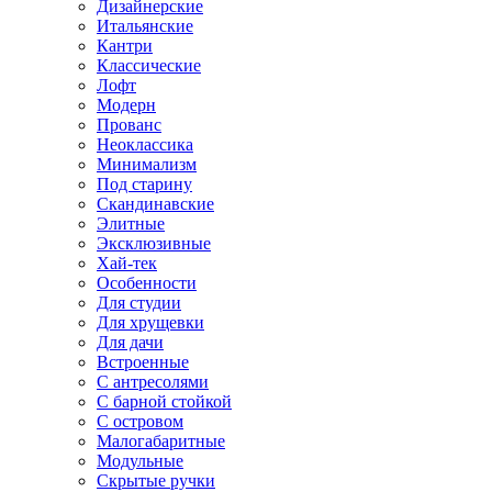
Дизайнерские
Итальянские
Кантри
Классические
Лофт
Модерн
Прованс
Неоклассика
Минимализм
Под старину
Скандинавские
Элитные
Эксклюзивные
Хай-тек
Особенности
Для студии
Для хрущевки
Для дачи
Встроенные
С антресолями
С барной стойкой
С островом
Малогабаритные
Модульные
Скрытые ручки