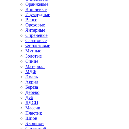
Оранжевые
Вишневые
Изумрудные
Венге
Ореховые
Янтарные
Сиреневые
Салатовые
Фиолетовые
Мятные
Золотые
Синие
Материал
МДФ
Эмаль
Акрил
Береза
Дерево
Дуб
ЛДСП
Массив
Пластик
Шпон
Экошпон
С патиной