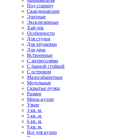
Минимализм
Под старину
Скандинавские
Элитные
Эксклюзивные
Хай-тек
Особенности
Для студии
Для хрущевки
Для дачи
Встроенные
С антресолями
С барной стойкой
С островом
Малогабаритные
Модульные
Скрытые ручки
Размер
Мини-кухни
Узкие
3 кв. м.
5 кв. м.
6 кв. м.
9 кв. м.
Все для кухни