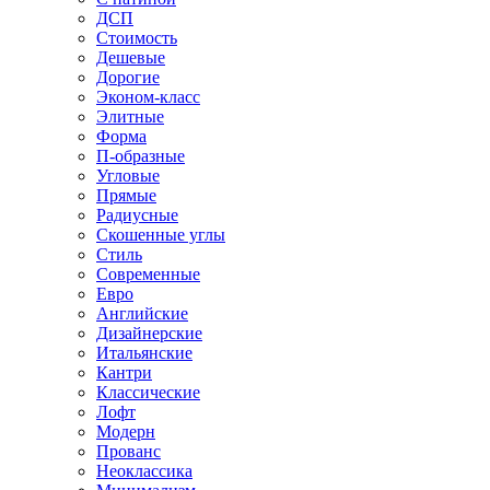
ДСП
Стоимость
Дешевые
Дорогие
Эконом-класс
Элитные
Форма
П-образные
Угловые
Прямые
Радиусные
Скошенные углы
Стиль
Современные
Евро
Английские
Дизайнерские
Итальянские
Кантри
Классические
Лофт
Модерн
Прованс
Неоклассика