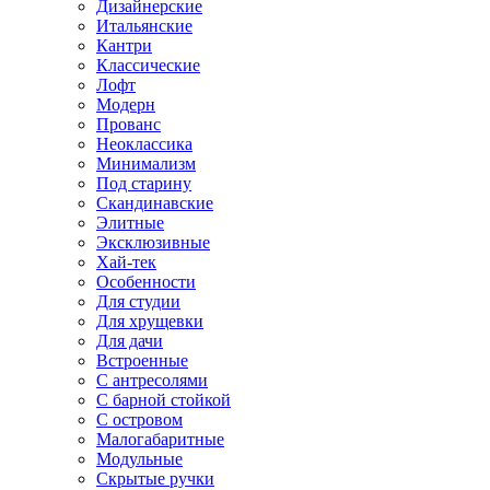
Дизайнерские
Итальянские
Кантри
Классические
Лофт
Модерн
Прованс
Неоклассика
Минимализм
Под старину
Скандинавские
Элитные
Эксклюзивные
Хай-тек
Особенности
Для студии
Для хрущевки
Для дачи
Встроенные
С антресолями
С барной стойкой
С островом
Малогабаритные
Модульные
Скрытые ручки