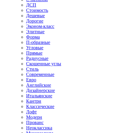
ДСП
Стоимость
Дешевые
Дорогие
Эконом-класс
Элитные
Форма
П-образные
Угловые
Прямые
Радиусные
Скошенные углы
Стиль
Современные
Евро
Английские
Дизайнерские
Итальянские
Кантри
Классические
Лофт
Модерн
Прованс
Неоклассика