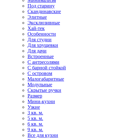
Минимализм
Под старину
Скандинавские
Элитные
Эксклюзивные
Хай-тек
Особенности
Для студии
Для хрущевки
Для дачи
Встроенные
С антресолями
С барной стойкой
С островом
Малогабаритные
Модульные
Скрытые ручки
Размер
Мини-кухни
Узкие
3 кв. м.
5 кв. м.
6 кв. м.
9 кв. м.
Все для кухни