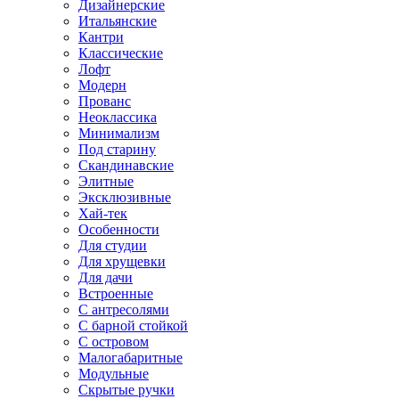
Дизайнерские
Итальянские
Кантри
Классические
Лофт
Модерн
Прованс
Неоклассика
Минимализм
Под старину
Скандинавские
Элитные
Эксклюзивные
Хай-тек
Особенности
Для студии
Для хрущевки
Для дачи
Встроенные
С антресолями
С барной стойкой
С островом
Малогабаритные
Модульные
Скрытые ручки