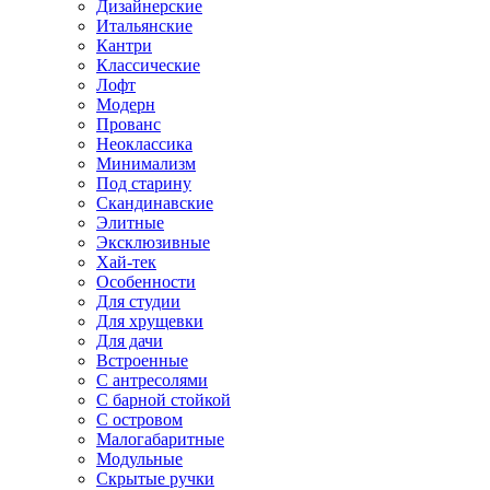
Дизайнерские
Итальянские
Кантри
Классические
Лофт
Модерн
Прованс
Неоклассика
Минимализм
Под старину
Скандинавские
Элитные
Эксклюзивные
Хай-тек
Особенности
Для студии
Для хрущевки
Для дачи
Встроенные
С антресолями
С барной стойкой
С островом
Малогабаритные
Модульные
Скрытые ручки