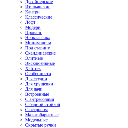
Дизайнерские
Итальянские
Кантри
Классические
Лофт
Модерн
Прованс
Неоклассика
Минимализм
Под старину
Скандинавские
Элитные
Эксклюзивные
Хай-тек
Особенности
Для студии
Для хрущевки
Для дачи
Встроенные
С антресолями
С барной стойкой
С островом
Малогабаритные
Модульные
Скрытые ручки