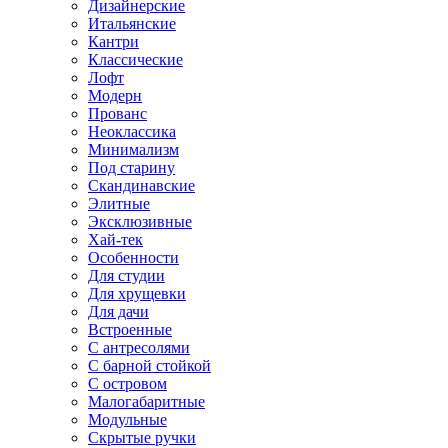
Дизайнерские
Итальянские
Кантри
Классические
Лофт
Модерн
Прованс
Неоклассика
Минимализм
Под старину
Скандинавские
Элитные
Эксклюзивные
Хай-тек
Особенности
Для студии
Для хрущевки
Для дачи
Встроенные
С антресолями
С барной стойкой
С островом
Малогабаритные
Модульные
Скрытые ручки