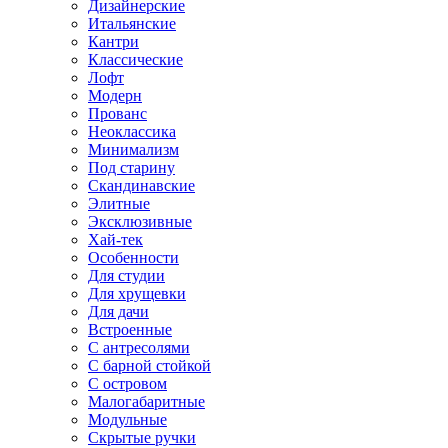
Дизайнерские
Итальянские
Кантри
Классические
Лофт
Модерн
Прованс
Неоклассика
Минимализм
Под старину
Скандинавские
Элитные
Эксклюзивные
Хай-тек
Особенности
Для студии
Для хрущевки
Для дачи
Встроенные
С антресолями
С барной стойкой
С островом
Малогабаритные
Модульные
Скрытые ручки