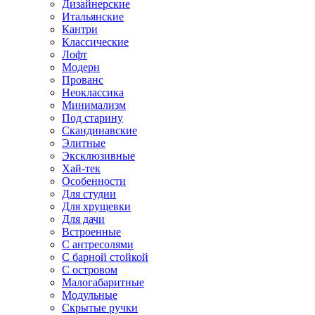
Дизайнерские
Итальянские
Кантри
Классические
Лофт
Модерн
Прованс
Неоклассика
Минимализм
Под старину
Скандинавские
Элитные
Эксклюзивные
Хай-тек
Особенности
Для студии
Для хрущевки
Для дачи
Встроенные
С антресолями
С барной стойкой
С островом
Малогабаритные
Модульные
Скрытые ручки