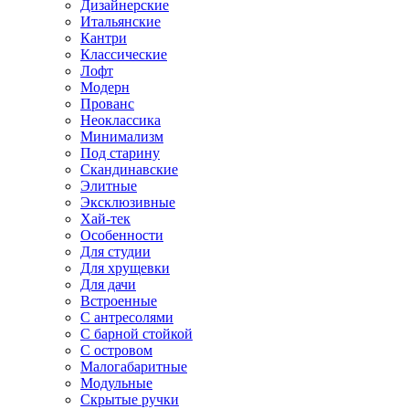
Дизайнерские
Итальянские
Кантри
Классические
Лофт
Модерн
Прованс
Неоклассика
Минимализм
Под старину
Скандинавские
Элитные
Эксклюзивные
Хай-тек
Особенности
Для студии
Для хрущевки
Для дачи
Встроенные
С антресолями
С барной стойкой
С островом
Малогабаритные
Модульные
Скрытые ручки