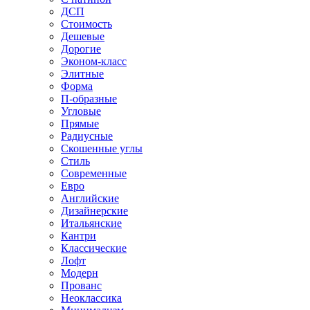
ДСП
Стоимость
Дешевые
Дорогие
Эконом-класс
Элитные
Форма
П-образные
Угловые
Прямые
Радиусные
Скошенные углы
Стиль
Современные
Евро
Английские
Дизайнерские
Итальянские
Кантри
Классические
Лофт
Модерн
Прованс
Неоклассика