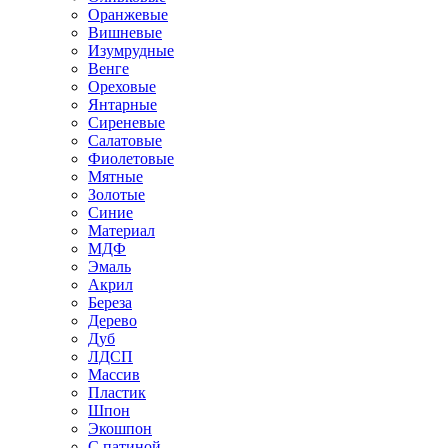
Оранжевые
Вишневые
Изумрудные
Венге
Ореховые
Янтарные
Сиреневые
Салатовые
Фиолетовые
Мятные
Золотые
Синие
Материал
МДФ
Эмаль
Акрил
Береза
Дерево
Дуб
ЛДСП
Массив
Пластик
Шпон
Экошпон
С патиной