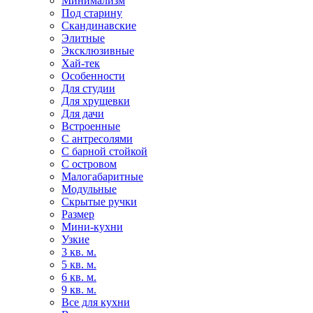
Минимализм
Под старину
Скандинавские
Элитные
Эксклюзивные
Хай-тек
Особенности
Для студии
Для хрущевки
Для дачи
Встроенные
С антресолями
С барной стойкой
С островом
Малогабаритные
Модульные
Скрытые ручки
Размер
Мини-кухни
Узкие
3 кв. м.
5 кв. м.
6 кв. м.
9 кв. м.
Все для кухни