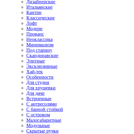
Дизайнерские
Итальянские
Кантри
Классические
Лофт
Модерн
Прованс
Неоклассика
Минимализм
Под старину
Скандинавские
Элитные
Эксклюзивные
Хай-тек
Особенности
Для студии
Для хрущевки
Для дачи
Встроенные
С антресолями
С барной стойкой
С островом
Малогабаритные
Модульные
Скрытые ручки