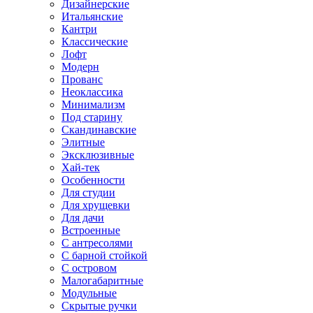
Дизайнерские
Итальянские
Кантри
Классические
Лофт
Модерн
Прованс
Неоклассика
Минимализм
Под старину
Скандинавские
Элитные
Эксклюзивные
Хай-тек
Особенности
Для студии
Для хрущевки
Для дачи
Встроенные
С антресолями
С барной стойкой
С островом
Малогабаритные
Модульные
Скрытые ручки