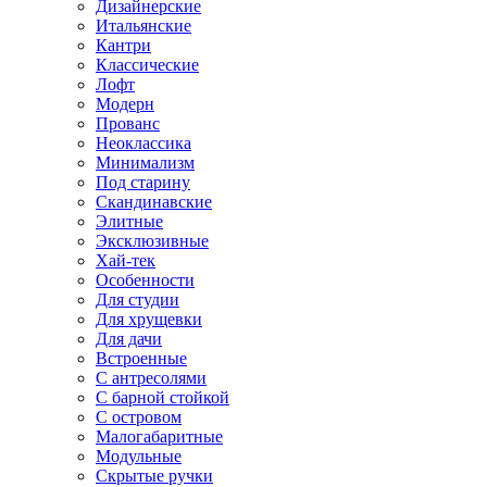
Дизайнерские
Итальянские
Кантри
Классические
Лофт
Модерн
Прованс
Неоклассика
Минимализм
Под старину
Скандинавские
Элитные
Эксклюзивные
Хай-тек
Особенности
Для студии
Для хрущевки
Для дачи
Встроенные
С антресолями
С барной стойкой
С островом
Малогабаритные
Модульные
Скрытые ручки