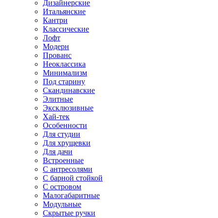
Дизайнерские
Итальянские
Кантри
Классические
Лофт
Модерн
Прованс
Неоклассика
Минимализм
Под старину
Скандинавские
Элитные
Эксклюзивные
Хай-тек
Особенности
Для студии
Для хрущевки
Для дачи
Встроенные
С антресолями
С барной стойкой
С островом
Малогабаритные
Модульные
Скрытые ручки