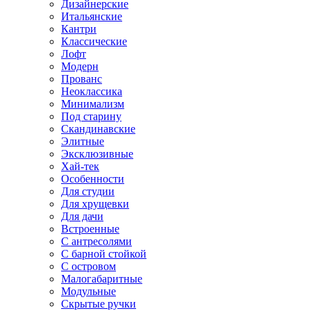
Дизайнерские
Итальянские
Кантри
Классические
Лофт
Модерн
Прованс
Неоклассика
Минимализм
Под старину
Скандинавские
Элитные
Эксклюзивные
Хай-тек
Особенности
Для студии
Для хрущевки
Для дачи
Встроенные
С антресолями
С барной стойкой
С островом
Малогабаритные
Модульные
Скрытые ручки