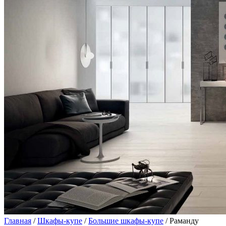
Главная
/
Шкафы-купе
/
Большие шкафы-купе
/ Раманду