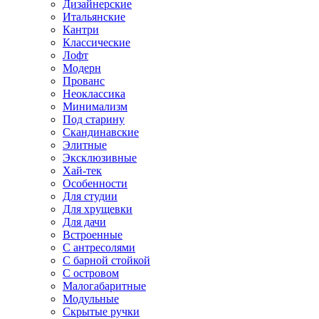
Дизайнерские
Итальянские
Кантри
Классические
Лофт
Модерн
Прованс
Неоклассика
Минимализм
Под старину
Скандинавские
Элитные
Эксклюзивные
Хай-тек
Особенности
Для студии
Для хрущевки
Для дачи
Встроенные
С антресолями
С барной стойкой
С островом
Малогабаритные
Модульные
Скрытые ручки