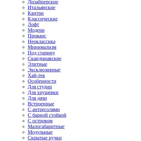
Дизайнерские
Итальянские
Кантри
Классические
Лофт
Модерн
Прованс
Неоклассика
Минимализм
Под старину
Скандинавские
Элитные
Эксклюзивные
Хай-тек
Особенности
Для студии
Для хрущевки
Для дачи
Встроенные
С антресолями
С барной стойкой
С островом
Малогабаритные
Модульные
Скрытые ручки